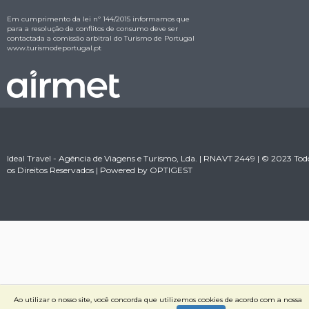
Em cumprimento da lei nº 144/2015 informamos que
para a resolução de conflitos de consumo deve ser
contactada a comissão arbitral do Turismo de Portugal
www.turismodeportugal.pt
Ideal Travel - Agência de Viagens e Turismo, Lda. | RNAVT 2449 | © 2023 Tod
os Direitos Reservados | Powered by
OPTIGEST
Ao utilizar o nosso site, você concorda que utilizemos cookies de acordo com a nossa